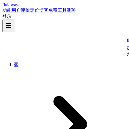
fluidwave
功能
用户评价
定价
博客
免费工具
测验
登录
f
家