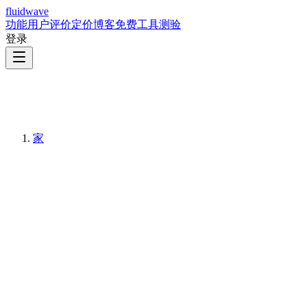
fluidwave
功能
用户评价
定价
博客
免费工具
测验
登录
家