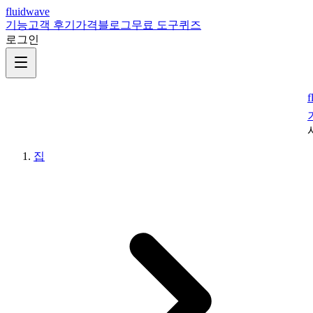
fluidwave
기능
고객 후기
가격
블로그
무료 도구
퀴즈
로그인
f
집