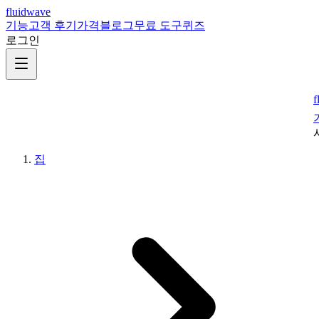
fluidwave
기능
고객 후기
가격
블로그
무료 도구
퀴즈
로그인
f
집