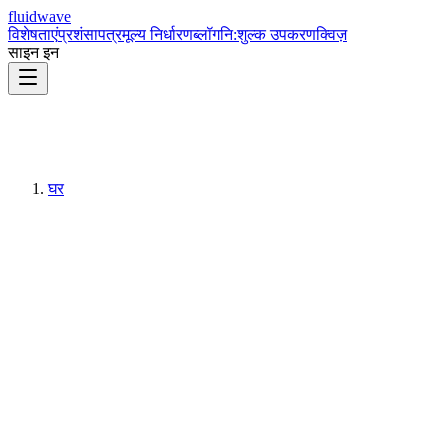
fluidwave
विशेषताएं
प्रशंसापत्र
मूल्य निर्धारण
ब्लॉग
नि:शुल्क उपकरण
क्विज़
साइन इन
घर