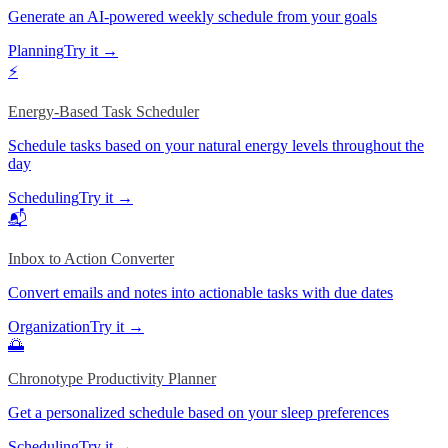
Generate an AI-powered weekly schedule from your goals
Planning
Try it →
⚡
Energy-Based Task Scheduler
Schedule tasks based on your natural energy levels throughout the
day
Scheduling
Try it →
📬
Inbox to Action Converter
Convert emails and notes into actionable tasks with due dates
Organization
Try it →
🌅
Chronotype Productivity Planner
Get a personalized schedule based on your sleep preferences
Scheduling
Try it →