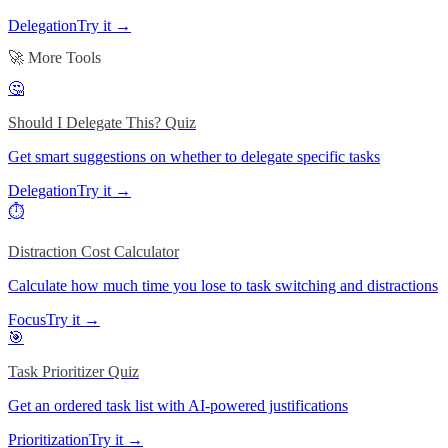
Delegation
Try it →
🚀 More Tools
🤔
Should I Delegate This? Quiz
Get smart suggestions on whether to delegate specific tasks
Delegation
Try it →
⏱️
Distraction Cost Calculator
Calculate how much time you lose to task switching and distractions
Focus
Try it →
🎯
Task Prioritizer Quiz
Get an ordered task list with AI-powered justifications
Prioritization
Try it →