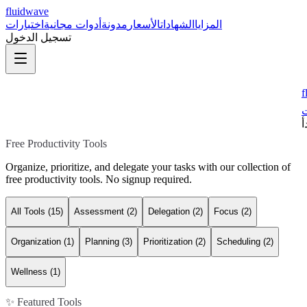
fluidwave
المزايا
الشهادات
الأسعار
مدونة
أدوات مجانية
اختبارات
تسجيل الدخول
f
ت
أ
Free Productivity Tools
Organize, prioritize, and delegate your tasks with our collection of
free productivity tools. No signup required.
All Tools (
15
)
Assessment
(
2
)
Delegation
(
2
)
Focus
(
2
)
Organization
(
1
)
Planning
(
3
)
Prioritization
(
2
)
Scheduling
(
2
)
Wellness
(
1
)
✨ Featured Tools