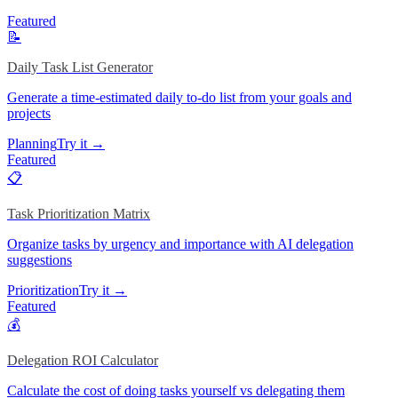
Featured
📝
Daily Task List Generator
Generate a time-estimated daily to-do list from your goals and
projects
Planning
Try it →
Featured
📋
Task Prioritization Matrix
Organize tasks by urgency and importance with AI delegation
suggestions
Prioritization
Try it →
Featured
💰
Delegation ROI Calculator
Calculate the cost of doing tasks yourself vs delegating them