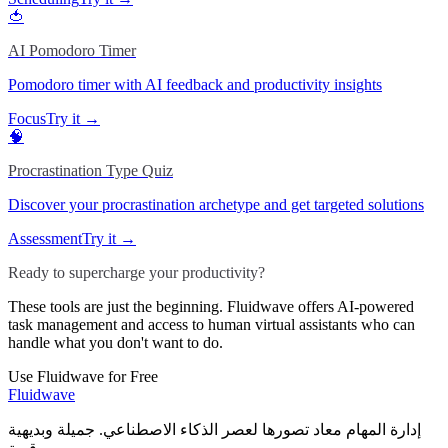
🍅
AI Pomodoro Timer
Pomodoro timer with AI feedback and productivity insights
Focus
Try it →
🧠
Procrastination Type Quiz
Discover your procrastination archetype and get targeted solutions
Assessment
Try it →
Ready to supercharge your productivity?
These tools are just the beginning. Fluidwave offers AI-powered
task management and access to human virtual assistants who can
handle what you don't want to do.
Use Fluidwave for Free
Fluidwave
إدارة المهام معاد تصورها لعصر الذكاء الاصطناعي. جميلة وبديهية