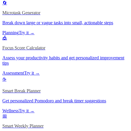
🔄
Microtask Generator
Break down large or vague tasks into small, actionable steps
Planning
Try it →
🎪
Focus Score Calculator
Assess your productivity habits and get personalized improvement
tips
Assessment
Try it →
☕
Smart Break Planner
Get personalized Pomodoro and break timer suggestions
Wellness
Try it →
📅
Smart Weekly Planner